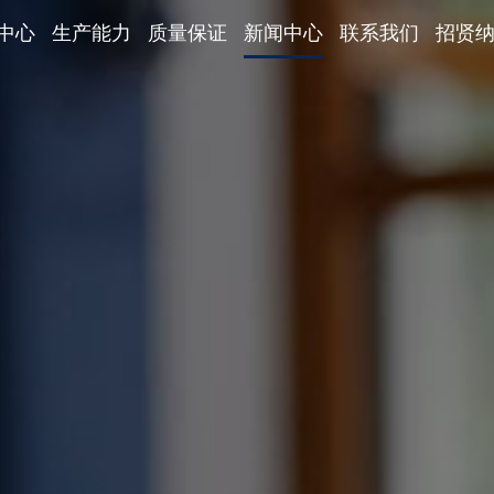
中心
生产能力
质量保证
新闻中心
联系我们
招贤