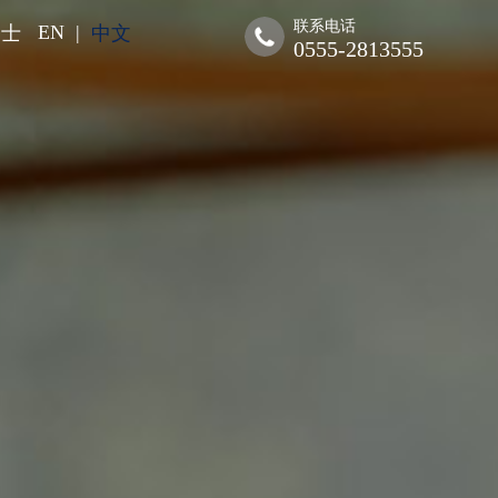
联系电话
EN
|
纳士
中文
0555-2813555