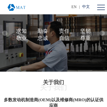
中文
EN
|
求知
勤奋
责任
坚韧
敬业
忠诚
自信
尊重
关于我们
关于我们
多数发动机制造商(OEM)以及维修商(MRO)的认证供
应商