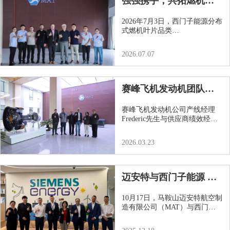
强强携手，共拓燃机产
业新局 — 西门子...
2026年7月3日，西门子能源分布
式燃机叶片品类
（Blade&amp;Vanes）采购总监
John McGloin先生...
2026.07.07
赛峰飞机发动机团队到
访MAT，实地考...
赛峰飞机发动机公司产线经理
Frederic先生与供应商绩效经理
Yasmine女士一行到访马鞍山迈
安特航空...
2026.03.23
迈安特与西门子能源 签
订战略合作框架协...
10月17日，马鞍山迈安特航空制
造有限公司（MAT）与西门子
能源举行了高层会谈，本次会谈
以“共...